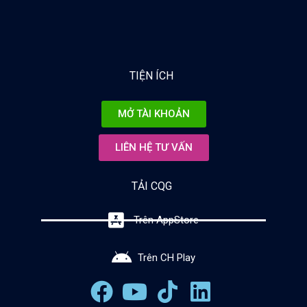
TIỆN ÍCH
MỞ TÀI KHOẢN
LIÊN HỆ TƯ VẤN
TẢI CQG
Trên AppStore
Trên CH Play