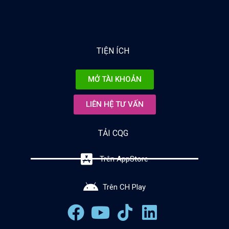
TIỆN ÍCH
MỞ TÀI KHOẢN
LIÊN HỆ TƯ VẤN
TẢI CQG
Trên AppStore
Trên CH Play