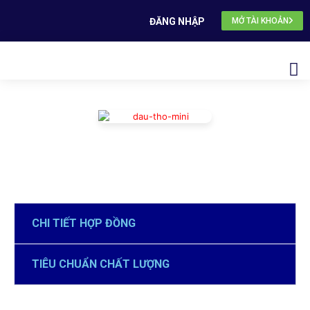
ĐĂNG NHẬP
MỞ TÀI KHOẢN
CHI TIẾT HỢP ĐỒNG
TIÊU CHUẨN CHẤT LƯỢNG
thị trường hàng hóa