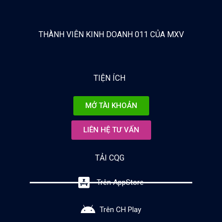
THÀNH VIÊN KINH DOANH 011 CỦA MXV
TIỆN ÍCH
MỞ TÀI KHOẢN
LIÊN HỆ TƯ VẤN
TẢI CQG
Trên AppStore
Trên CH Play