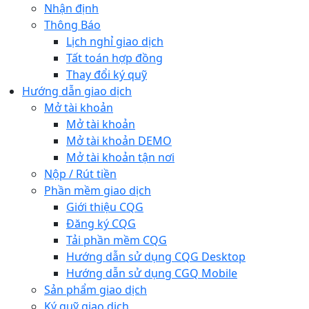
Nhận định
Thông Báo
Lịch nghỉ giao dịch
Tất toán hợp đồng
Thay đổi ký quỹ
Hướng dẫn giao dịch
Mở tài khoản
Mở tài khoản
Mở tài khoản DEMO
Mở tài khoản tận nơi
Nộp / Rút tiền
Phần mềm giao dịch
Giới thiệu CQG
Đăng ký CQG
Tải phần mềm CQG
Hướng dẫn sử dụng CQG Desktop
Hướng dẫn sử dụng CGQ Mobile
Sản phẩm giao dịch
Ký quỹ giao dịch