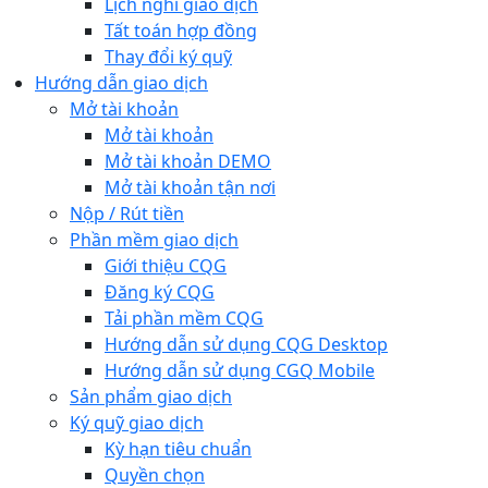
Lịch nghỉ giao dịch
Tất toán hợp đồng
Thay đổi ký quỹ
Hướng dẫn giao dịch
Mở tài khoản
Mở tài khoản
Mở tài khoản DEMO
Mở tài khoản tận nơi
Nộp / Rút tiền
Phần mềm giao dịch
Giới thiệu CQG
Đăng ký CQG
Tải phần mềm CQG
Hướng dẫn sử dụng CQG Desktop
Hướng dẫn sử dụng CGQ Mobile
Sản phẩm giao dịch
Ký quỹ giao dịch
Kỳ hạn tiêu chuẩn
Quyền chọn