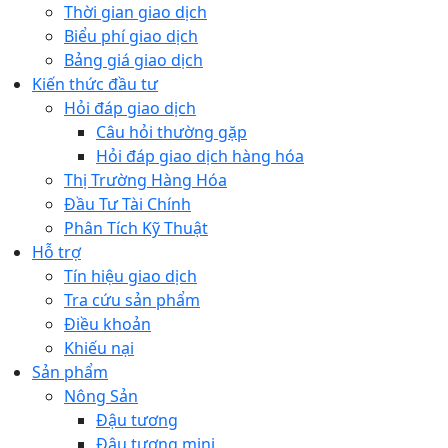
Thời gian giao dịch
Biểu phí giao dịch
Bảng giá giao dịch
Kiến thức đầu tư
Hỏi đáp giao dịch
Câu hỏi thường gặp
Hỏi đáp giao dịch hàng hóa
Thị Trường Hàng Hóa
Đầu Tư Tài Chính
Phân Tích Kỹ Thuật
Hỗ trợ
Tín hiệu giao dịch
Tra cứu sản phẩm
Điều khoản
Khiếu nại
Sản phẩm
Nông Sản
Đậu tương
Đậu tương mini