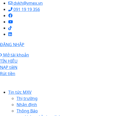
dvkh@vmex.vn
091 19 19 356
ĐĂNG NHẬP
Mở tài khoản
TÍN HIỆU
NẠP tiềN
Rút tiền
Tin tức MXV
Thị trường
Nhận định
Thông Báo