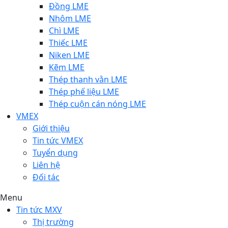
Đồng LME
Nhôm LME
Chì LME
Thiếc LME
Niken LME
Kẽm LME
Thép thanh vằn LME
Thép phế liệu LME
Thép cuộn cán nóng LME
VMEX
Giới thiệu
Tin tức VMEX
Tuyển dụng
Liên hệ
Đối tác
Menu
Tin tức MXV
Thị trường