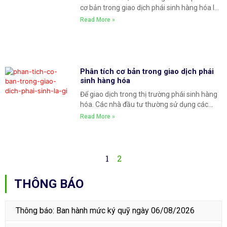
cơ bản trong giao dịch phái sinh hàng hóa là
như thế nào rồi. Ở bài viết này, VMEX xin tiếp
Read More »
tục giới thiệu đến các nhà đầu tư cách sử
dụng phân tích cơ bản trong giao dịch phái
Phân tích cơ bản trong giao dịch phái
sinh hàng hóa
Để giao dịch trong thị trường phái sinh hàng
hóa. Các nhà đầu tư thường sử dụng các
công cụ để phân tích giá cả của một loại
Read More »
hàng hóa biến động như thế nào? Trong thị
trường đầu tư, luôn luôn có hai loại phân tích
đó là phân
1
2
THÔNG BÁO
Thông báo: Ban hành mức ký quỹ ngày 06/08/2026