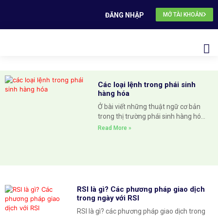
ĐĂNG NHẬP
MỞ TÀI KHOẢN
Các loại lệnh trong phái sinh
hàng hóa
Ở bài viết những thuật ngữ cơ bản
trong thị trường phái sinh hàng hóa,
chúng tôi đã nói tổng quan về các
Read More »
thuật ngữ mà các nhà đầu tư cần
nắm rõ, trong đó có các loại lệnh
trong phái sinh hàng hóa. Hôm nay,
chúng ta sẽ đi
RSI là gì? Các phương pháp giao dịch
trong ngày với RSI
RSI là gì? các phương pháp giao dịch trong