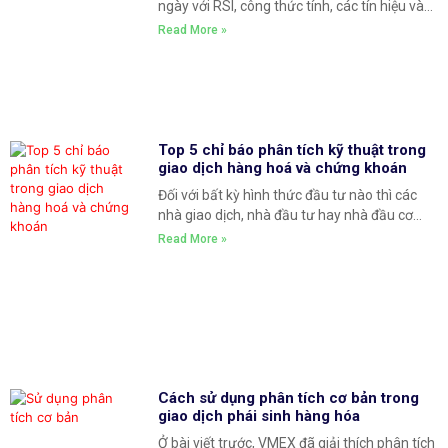
ngày với RSI, công thức tính, các tín hiệu và
phương pháp giao dịch với RSI tạo ra lợi
Read More »
nhuận RSI là gì? RSI được viết tắt bởi từ
Relative Strength Index (chỉ số sức mạnh
tương đối) là một chỉ
Top 5 chỉ báo phân tích kỹ thuật trong
giao dịch hàng hoá và chứng khoán
Đối với bất kỳ hình thức đầu tư nào thì các
nhà giao dịch, nhà đầu tư hay nhà đầu cơ
đều muốn giao dịch có lợi nhuận cao nhất có
Read More »
thể. Dưới đây là top 5 chỉ báo kỹ thuật mà
các nhà đầu tư nên sử dụng trong
Cách sử dụng phân tích cơ bản trong
giao dịch phái sinh hàng hóa
Ở bài viết trước, VMEX đã giải thích phân tích