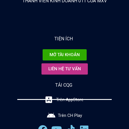
THÀNH VIÊN KINH DOANH 011 CỦA MXV
TIỆN ÍCH
MỞ TÀI KHOẢN
LIÊN HỆ TƯ VẤN
TẢI CQG
Trên AppStore
Trên CH Play