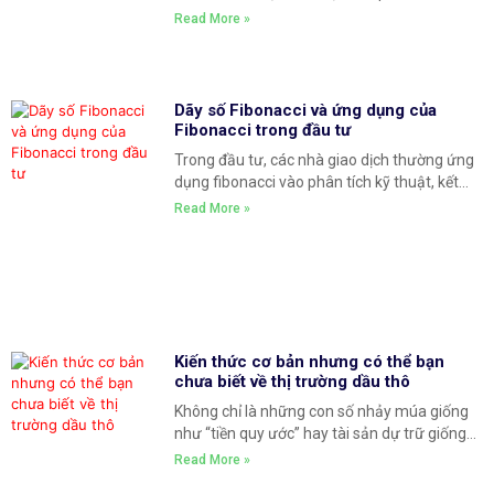
thường xuyên được nhắc tới trong các bài
Read More »
phân tích và thảo luận của nhà đầu tư. Mặc
dù đây là một mô hình nến đảo chiều phổ
biến nhưng không
Dãy số Fibonacci và ứng dụng của
Fibonacci trong đầu tư
Trong đầu tư, các nhà giao dịch thường ứng
dụng fibonacci vào phân tích kỹ thuật, kết
hợp với các chỉ báo kỹ thuật khác để có
Read More »
những dự báo chính xác hơn là chỉ sử dụng
đơn thuần fibonacci. Dãy số Fibonacci là gì?
Một dãy số vô hạn,
Kiến thức cơ bản nhưng có thể bạn
chưa biết về thị trường dầu thô
Không chỉ là những con số nhảy múa giống
như “tiền quy ước” hay tài sản dự trữ giống
như vàng, dầu là một loại hàng hóa phục vụ
Read More »
sản xuất thực. Kiến thức cơ bản nhưng có