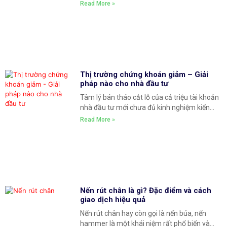
Để giao dịch quyền chọn có lợi nhuận, nhà
Read More »
đầu tư phải có kiến thức về tài sản cơ sở và
hiểu rõ các cách thức phù hợp trước khi
Thị trường chứng khoán giảm – Giải
pháp nào cho nhà đầu tư
Tâm lý bán tháo cắt lỗ của cả triệu tài khoản
nhà đầu tư mới chưa đủ kinh nghiệm kiến
thức thì thị trường chứng khoán Việt Nam sẽ
Read More »
còn giảm nhiều phiên giảm. Trong quý
2/2022, Chứng khoán Việt Nam liên tục phá
các đáy 1.400 điểm và 1.200,
Nến rút chân là gì? Đặc điểm và cách
giao dịch hiệu quả
Nến rút chân hay còn gọi là nến búa, nến
hammer là một khái niệm rất phổ biến và