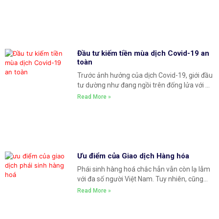
thể bạn chưa biết về thị trường dầu thô Giới
thiệu chung
Đầu tư kiếm tiền mùa dịch Covid-19 an
toàn
Trước ảnh hưởng của dịch Covid-19, giới đầu
tư dường như đang ngồi trên đống lửa với sự
sụt giảm nhanh chóng của các kênh đầu tư
Read More »
tài chính, chứng khoán. Không giống với cuộc
khủng hoảng tài chính toàn cầu năm 2008
với sự sụp đổ của ngân hàng
Ưu điểm của Giao dịch Hàng hóa
Phái sinh hàng hoá chắc hẳn vẫn còn lạ lẫm
với đa số người Việt Nam. Tuy nhiên, cũng
giống như thị trường chứng khoán, chứng
Read More »
khoán phái sinh, phái sinh hàng hóa cũng là
một kênh đầu tư rất thường xuyên và phổ
biến của giới đầu tư trên thế