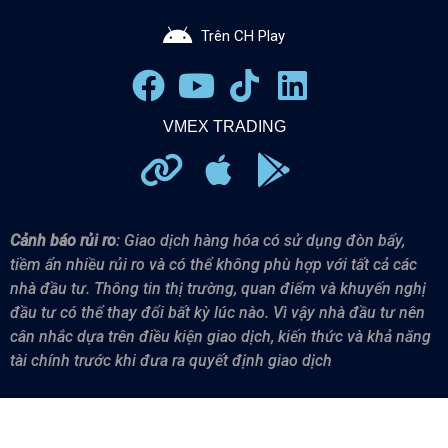
Trên CH Play
VMEX TRADING
Cảnh báo rủi ro
: Giao dịch hàng hóa có sử dụng đòn bẩy,
tiềm ẩn nhiều rủi ro và có thể không phù hợp với tất cả các
nhà đầu tư.
Thông tin thị trường, quan điểm và khuyến nghị
đầu tư có thể thay đổi bất kỳ lúc nào. Vì vậy n
hà đầu tư nên
cân nhắc dựa trên điều kiện giao dịch, kiến thức và khả năng
tài chính trước khi đưa ra quyết định giao dịch