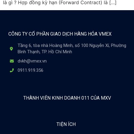
là gì ? Hợp đồng kỳ hạn (Forward Contract) là […]
CÔNG TY CỔ PHẦN GIAO DỊCH HÀNG HÓA VMEX
Tầng 6, tòa nhà Hoàng Minh, số 100 Nguyễn Xí, Phường
Bình Thạnh, TP. Hồ Chí Minh
dvkh@vmex.vn
0911.919.356
THÀNH VIÊN KINH DOANH 011 CỦA MXV
TIỆN ÍCH