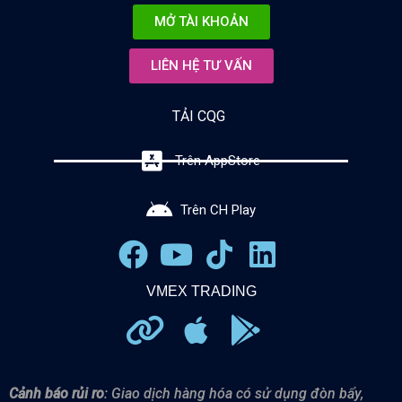
MỞ TÀI KHOẢN
LIÊN HỆ TƯ VẤN
TẢI CQG
Trên AppStore
Trên CH Play
VMEX TRADING
Cảnh báo rủi ro
: Giao dịch hàng hóa có sử dụng đòn bẩy,