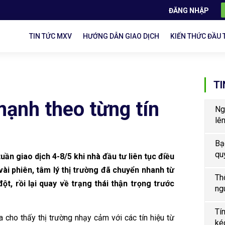
ĐĂNG NHẬP
TIN TỨC MXV
HƯỚNG DẪN GIAO DỊCH
KIẾN THỨC ĐẦU 
TI
ạnh theo từng tín
Ng
lê
Bạ
qu
uần giao dịch 4-8/5 khi nhà đầu tư liên tục điều
vài phiên, tâm lý thị trường đã chuyển nhanh từ
Th
t, rồi lại quay về trạng thái thận trọng trước
ng
Tí
 cho thấy thị trường nhạy cảm với các tín hiệu từ
ké