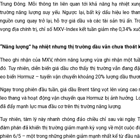
Trung Đông. Mỗi thông tin liên quan tới khả năng hạ nhiệt xu
trường năng lượng suy yếu. Ngược lại, bất kỳ dấu hiệu leo tha
nguồn cung quay trở lại, hỗ trợ giá dầu và các tài sản trú ẩn. T
vọng địa chính trị, chỉ số MXV-Index kết tuần giảm nhẹ 0,34% xu
“Năng lượng” hạ nhiệt nhưng thị trường dầu vẫn chưa thoát 
Theo ghi nhận của MXV, nhóm năng lượng vừa ghi nhận một tuầ
đó. Tuy nhiên, diễn biến giá dầu cho thấy thị trường vẫn đang đ
eo biển Hormuz – tuyến vận chuyển khoảng 20% lượng dầu thươn
Ngay trong phiên đầu tuần, giá dầu Brent tăng vọt lên vùng cao 
leo thang và hoạt động vận chuyển qua Hormuz bị ảnh hưởng. L
đã đẩy mạnh lực mua đầu cơ trên thị trường năng lượng.
Tuy nhiên, tâm lý này nhanh chóng đảo chiều chỉ sau vài ngày. T
đàm phán đã khiến thị trường giảm mạnh kỳ vọng về một cuộc đối
phiên 6/5 – một trong những phiên giảm mạnh nhất kể từ đầu n