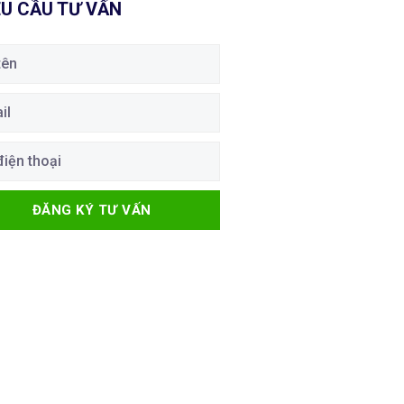
U CẦU TƯ VẤN
ĐĂNG KÝ TƯ VẤN