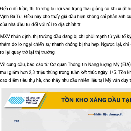
Đến cuối tuần, thị trường lại rơi vào trạng thái giằng co khi xuấ
Vịnh Ba Tư. Điều này cho thấy giá dầu hiện không chỉ phản ánh c
của nhà đầu tư đối với rủi ro địa chính trị.
MXV nhận định, thị trường dầu đang bị chi phối mạnh từ yếu tố kỳ 
thêm do lo ngại chiến sự nhanh chóng bị thu hẹp. Ngược lại, chỉ
ro lại quay trở lại thị trường.
Về cung cầu, báo cáo từ Cơ quan Thông tin Năng lượng Mỹ (EIA) t
mại giảm hơn 2,3 triệu thùng trong tuần kết thúc ngày 1/5. Tồn 
cao điểm tiêu thụ hè, cho thấy nhu cầu nhiên liệu tại Mỹ vẫn duy tr