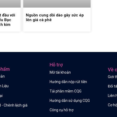
t đầu với
Nguồn cung dồi dào gây sức ép
ểu Bạc
lên giá cà phê
ch kim
Hỗ trợ
phẩm
Về c
Mở tài khoản
Sản
Giới t
Hướng dẫn nộp rút tiền
 Liệu
Đối t
Tải phần mềm CQG
Liên 
ại
Hướng dẫn sử dụng CQG
Cơ hộ
 - Chênh lệch giá
Công cụ hỗ trợ