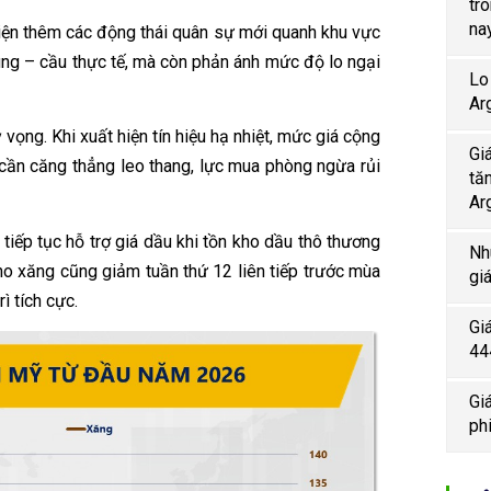
tr
na
t hiện thêm các động thái quân sự mới quanh khu vực
ung – cầu thực tế, mà còn phản ánh mức độ lo ngại
Lo
Ar
vọng. Khi xuất hiện tín hiệu hạ nhiệt, mức giá cộng
Gi
 cần căng thẳng leo thang, lực mua phòng ngừa rủi
tă
Ar
iếp tục hỗ trợ giá dầu khi tồn kho dầu thô thương
Nh
kho xăng cũng giảm tuần thứ 12 liên tiếp trước mùa
gi
ì tích cực.
Gi
44
Gi
ph