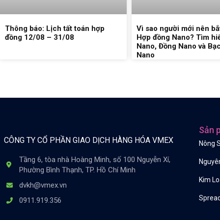
Thông báo: Lịch tất toán hợp
Vì sao người mới nên bắ
đồng 12/08 – 31/08
Hợp đồng Nano? Tìm hi
Nano, Đồng Nano và Bạ
Nano
Sản 
CÔNG TY CỔ PHẦN GIAO DỊCH HÀNG HÓA VMEX
Nông 
Tầng 6, tòa nhà Hoàng Minh, số 100 Nguyễn Xí,
Nguyên
Phường Bình Thạnh, TP. Hồ Chí Minh
Kim Lo
dvkh@vmex.vn
Spread
0911.919.356