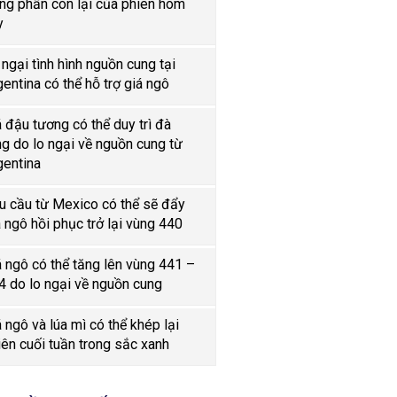
ong phần còn lại của phiên hôm
y
 ngại tình hình nguồn cung tại
gentina có thể hỗ trợ giá ngô
á đậu tương có thể duy trì đà
ng do lo ngại về nguồn cung từ
gentina
u cầu từ Mexico có thể sẽ đẩy
á ngô hồi phục trở lại vùng 440
á ngô có thể tăng lên vùng 441 –
4 do lo ngại về nguồn cung
á ngô và lúa mì có thể khép lại
iên cuối tuần trong sắc xanh