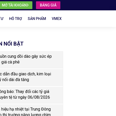
MỞ TÀI KHOẢN
BẢNG GIÁ
TƯ
HỖ TRỢ
SẢN PHẨM
VMEX
N NỔI BẬT
uồn cung dồi dào gây sức ép
n giá cà phê
c dẫn đầu giao dịch, kim loại
ý nối dài đà tăng
ông báo: Thay đổi các tỷ giá
uyên tệ từ ngày 06/08/2026
n hiệu hạ nhiệt tại Trung Đông
o thị trường năng lượng chìm