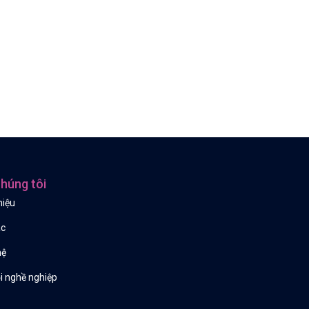
húng tôi
hiệu
ác
hệ
i nghề nghiệp