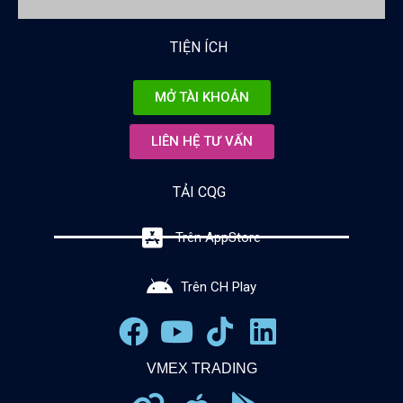
TIỆN ÍCH
MỞ TÀI KHOẢN
LIÊN HỆ TƯ VẤN
TẢI CQG
Trên AppStore
Trên CH Play
VMEX TRADING