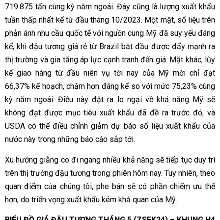
719.875 tấn cùng kỳ năm ngoái. Đây cũng là lượng xuất khẩu
tuần thấp nhất kể từ đầu tháng 10/2023. Một mặt, số liệu trên
phản ánh nhu cầu quốc tế với nguồn cung Mỹ đã suy yếu đáng
kể, khi đậu tương giá rẻ từ Brazil bắt đầu được đẩy mạnh ra
thị trường và gia tăng áp lực cạnh tranh đến giá. Mặt khác, lũy
kế giao hàng từ đầu niên vụ tới nay của Mỹ mới chỉ đạt
66,37% kế hoạch, chậm hơn đáng kể so với mức 75,23% cùng
kỳ năm ngoái. Điều này đặt ra lo ngại về khả năng Mỹ sẽ
không đạt được mục tiêu xuất khẩu đã đề ra trước đó, và
USDA có thể điều chỉnh giảm dự báo số liệu xuất khẩu của
nước này trong những báo cáo sắp tới.
Xu hướng giằng co đi ngang nhiều khả năng sẽ tiếp tục duy trì
trên thị trường đậu tương trong phiên hôm nay. Tuy nhiên, theo
quan điểm của chúng tôi, phe bán sẽ có phần chiếm ưu thế
hơn, do triển vọng xuất khẩu kém khả quan của Mỹ.
BIỂU ĐỒ GIÁ ĐẬU TƯƠNG THÁNG 5 (ZSEK24) – KHUNG H4