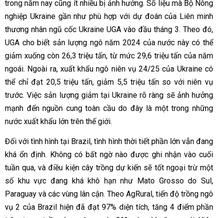
trong năm nay cũng ít nhiều bị ảnh hưởng. Số liệu mà Bộ Nông
nghiệp Ukraine gần như phù hợp với dự đoán của Liên minh
thương nhân ngũ cốc Ukraine UGA vào đầu tháng 3. Theo đó,
UGA cho biết sản lượng ngô năm 2024 của nước này có thể
giảm xuống còn 26,3 triệu tấn, từ mức 29,6 triệu tấn của năm
ngoái. Ngoài ra, xuất khẩu ngô niên vụ 24/25 của Ukraine có
thể chỉ đạt 20,5 triệu tấn, giảm 5,5 triệu tấn so với niên vụ
trước. Việc sản lượng giảm tại Ukraine rõ ràng sẽ ảnh hưởng
mạnh đến nguồn cung toàn cầu do đây là một trong những
nước xuất khẩu lớn trên thế giới.
Đối với tình hình tại Brazil, tình hình thời tiết phần lớn vẫn đang
khá ổn định. Không có bất ngờ nào được ghi nhận vào cuối
tuần qua, và điều kiện cây trồng dự kiến sẽ tốt ngoại trừ một
số khu vực đang khá khô hạn như Mato Grosso do Sul,
Paraguay và các vùng lân cận. Theo AgRural, tiến độ trồng ngô
vụ 2 của Brazil hiện đã đạt 97% diện tích, tăng 4 điểm phần