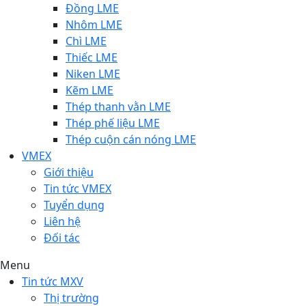
Đồng LME
Nhôm LME
Chì LME
Thiếc LME
Niken LME
Kẽm LME
Thép thanh vằn LME
Thép phế liệu LME
Thép cuộn cán nóng LME
VMEX
Giới thiệu
Tin tức VMEX
Tuyển dụng
Liên hệ
Đối tác
Menu
Tin tức MXV
Thị trường