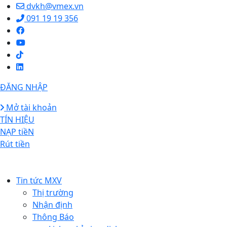
dvkh@vmex.vn
091 19 19 356
ĐĂNG NHẬP
Mở tài khoản
TÍN HIỆU
NẠP tiềN
Rút tiền
Tin tức MXV
Thị trường
Nhận định
Thông Báo