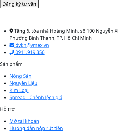
Đăng ký tư vấn
CÔNG TY CỔ PHẦN GIAO DỊCH HÀNG HÓA VMEX
Tầng 6, tòa nhà Hoàng Minh, số 100 Nguyễn Xí,
Phường Bình Thạnh, TP. Hồ Chí Minh
dvkh@vmex.vn
0911.919.356
Sản phẩm
Nông Sản
Nguyên Liệu
Kim Loại
Spread - Chênh lệch giá
Hỗ trợ
Mở tài khoản
Hướng dẫn nộp rút tiền