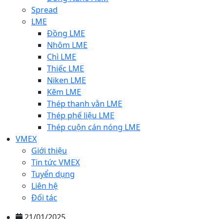
Spread
LME
Đồng LME
Nhôm LME
Chì LME
Thiếc LME
Niken LME
Kẽm LME
Thép thanh vằn LME
Thép phế liệu LME
Thép cuộn cán nóng LME
VMEX
Giới thiệu
Tin tức VMEX
Tuyển dụng
Liên hệ
Đối tác
21/01/2025