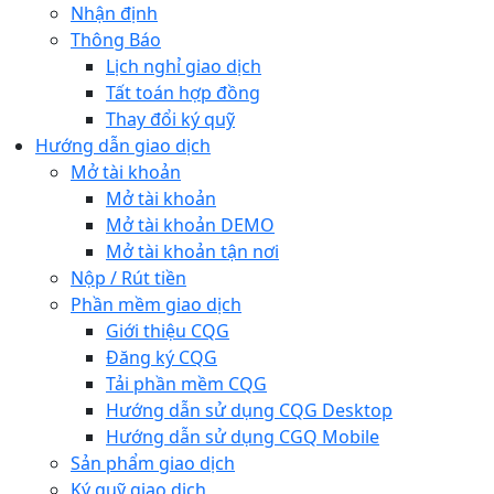
Nhận định
Thông Báo
Lịch nghỉ giao dịch
Tất toán hợp đồng
Thay đổi ký quỹ
Hướng dẫn giao dịch
Mở tài khoản
Mở tài khoản
Mở tài khoản DEMO
Mở tài khoản tận nơi
Nộp / Rút tiền
Phần mềm giao dịch
Giới thiệu CQG
Đăng ký CQG
Tải phần mềm CQG
Hướng dẫn sử dụng CQG Desktop
Hướng dẫn sử dụng CGQ Mobile
Sản phẩm giao dịch
Ký quỹ giao dịch