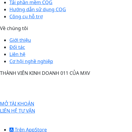
Tải phần mềm CQG
Hướng dẫn sử dụng CQG
Công cụ hỗ trợ
Về chúng tôi
Giới thiệu
Đối tác
Liên hệ
Cơ hội nghề nghiệp
THÀNH VIÊN KINH DOANH 011 CỦA MXV
TIỆN ÍCH
MỞ TÀI KHOẢN
LIÊN HỆ TƯ VẤN
TẢI CQG
Trên AppStore