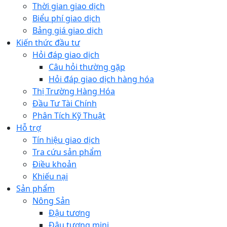
Thời gian giao dịch
Biểu phí giao dịch
Bảng giá giao dịch
Kiến thức đầu tư
Hỏi đáp giao dịch
Câu hỏi thường gặp
Hỏi đáp giao dịch hàng hóa
Thị Trường Hàng Hóa
Đầu Tư Tài Chính
Phân Tích Kỹ Thuật
Hỗ trợ
Tín hiệu giao dịch
Tra cứu sản phẩm
Điều khoản
Khiếu nại
Sản phẩm
Nông Sản
Đậu tương
Đậu tương mini