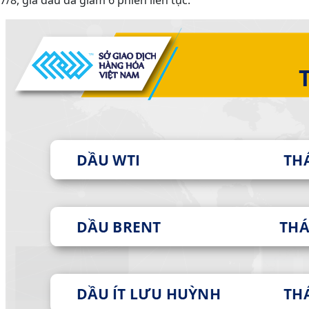
7/8, giá dầu đã giảm 6 phiên liên tục.