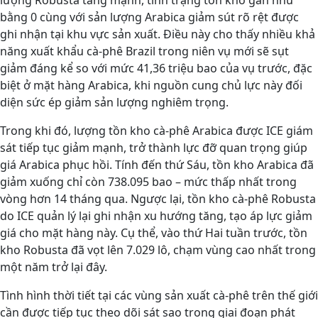
lượng Robusta tăng mạnh, tình trạng tồn kho gần như
bằng 0 cùng với sản lượng Arabica giảm sút rõ rệt được
ghi nhận tại khu vực sản xuất. Điều này cho thấy nhiều khả
năng xuất khẩu cà-phê Brazil trong niên vụ mới sẽ sụt
giảm đáng kể so với mức 41,36 triệu bao của vụ trước, đặc
biệt ở mặt hàng Arabica, khi nguồn cung chủ lực này đối
diện sức ép giảm sản lượng nghiêm trọng.
Trong khi đó, lượng tồn kho cà-phê Arabica được ICE giám
sát tiếp tục giảm mạnh, trở thành lực đỡ quan trọng giúp
giá Arabica phục hồi. Tính đến thứ Sáu, tồn kho Arabica đã
giảm xuống chỉ còn 738.095 bao – mức thấp nhất trong
vòng hơn 14 tháng qua. Ngược lại, tồn kho cà-phê Robusta
do ICE quản lý lại ghi nhận xu hướng tăng, tạo áp lực giảm
giá cho mặt hàng này. Cụ thể, vào thứ Hai tuần trước, tồn
kho Robusta đã vọt lên 7.029 lô, chạm vùng cao nhất trong
một năm trở lại đây.
Tình hình thời tiết tại các vùng sản xuất cà-phê trên thế giới
cần được tiếp tục theo dõi sát sao trong giai đoạn phát