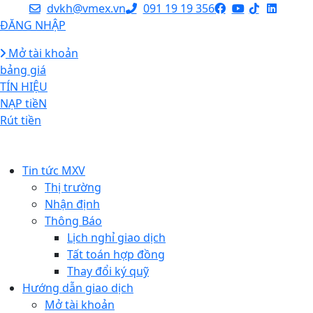
dvkh@vmex.vn
091 19 19 356
ĐĂNG NHẬP
Mở tài khoản
bảng giá
TÍN HIỆU
NẠP tiềN
Rút tiền
Tin tức MXV
Thị trường
Nhận định
Thông Báo
Lịch nghỉ giao dịch
Tất toán hợp đồng
Thay đổi ký quỹ
Hướng dẫn giao dịch
Mở tài khoản