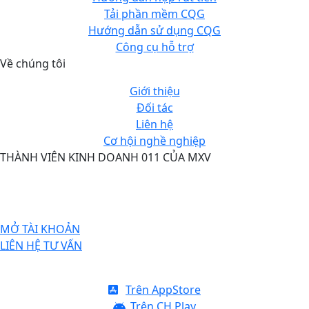
Tải phần mềm CQG
Hướng dẫn sử dụng CQG
Công cụ hỗ trợ
Về chúng tôi
Giới thiệu
Đối tác
Liên hệ
Cơ hội nghề nghiệp
THÀNH VIÊN KINH DOANH 011 CỦA MXV
TIỆN ÍCH
MỞ TÀI KHOẢN
LIÊN HỆ TƯ VẤN
TẢI CQG
Trên AppStore
Trên CH Play