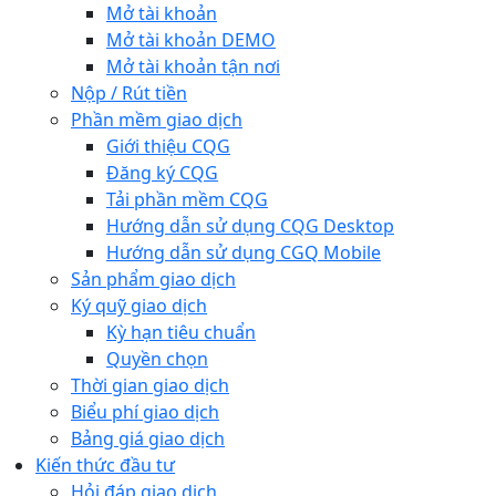
Mở tài khoản
Mở tài khoản DEMO
Mở tài khoản tận nơi
Nộp / Rút tiền
Phần mềm giao dịch
Giới thiệu CQG
Đăng ký CQG
Tải phần mềm CQG
Hướng dẫn sử dụng CQG Desktop
Hướng dẫn sử dụng CGQ Mobile
Sản phẩm giao dịch
Ký quỹ giao dịch
Kỳ hạn tiêu chuẩn
Quyền chọn
Thời gian giao dịch
Biểu phí giao dịch
Bảng giá giao dịch
Kiến thức đầu tư
Hỏi đáp giao dịch