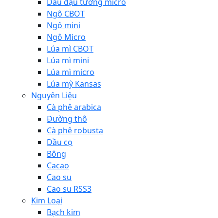
Dầu đậu tương micro
Ngô CBOT
Ngô mini
Ngô Micro
Lúa mì CBOT
Lúa mì mini
Lúa mì micro
Lúa mỳ Kansas
Nguyên Liệu
Cà phê arabica
Đường thô
Cà phê robusta
Dầu cọ
Bông
Cacao
Cao su
Cao su RSS3
Kim Loại
Bạch kim