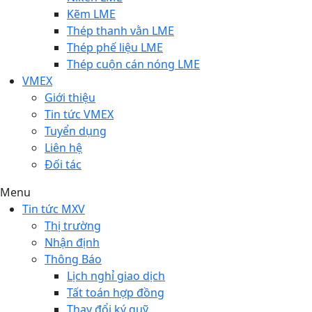
Kẽm LME
Thép thanh vằn LME
Thép phế liệu LME
Thép cuộn cán nóng LME
VMEX
Giới thiệu
Tin tức VMEX
Tuyển dụng
Liên hệ
Đối tác
Menu
Tin tức MXV
Thị trường
Nhận định
Thông Báo
Lịch nghỉ giao dịch
Tất toán hợp đồng
Thay đổi ký quỹ