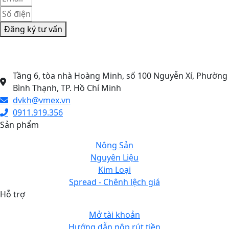
Đăng ký tư vấn
CÔNG TY CỔ PHẦN GIAO DỊCH HÀNG HÓA VMEX
Tầng 6, tòa nhà Hoàng Minh, số 100 Nguyễn Xí, Phường
Bình Thạnh, TP. Hồ Chí Minh
dvkh@vmex.vn
0911.919.356
Sản phẩm
Nông Sản
Nguyên Liệu
Kim Loại
Spread - Chênh lệch giá
Hỗ trợ
Mở tài khoản
Hướng dẫn nộp rút tiền