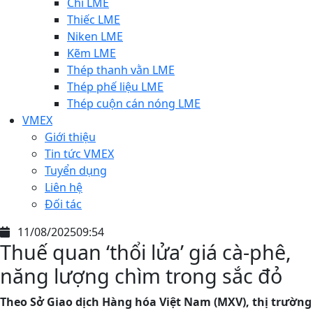
Chì LME
Thiếc LME
Niken LME
Kẽm LME
Thép thanh vằn LME
Thép phế liệu LME
Thép cuộn cán nóng LME
VMEX
Giới thiệu
Tin tức VMEX
Tuyển dụng
Liên hệ
Đối tác
11/08/2025
09:54
Thuế quan ‘thổi lửa’ giá cà-phê,
năng lượng chìm trong sắc đỏ
Theo Sở Giao dịch Hàng hóa Việt Nam (MXV), thị trường