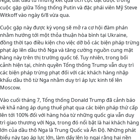
Nga, bắt đầu từ những kết quả tích cực đạt được trong
cuộc gặp giữa Tổng thống Putin và đặc phái viên Mỹ Steve
Witkoff vào ngày 6/8 vừa qua.
Cuộc gặp này được kỳ vọng sẽ mở ra cơ hội đàm phán
nhằm hướng tới một thỏa thuận hòa bình tại Ukraine,
đồng thời tạo điều kiện cho việc dỡ bỏ các biện pháp trừng
phạt áp lên dầu thô Nga và tăng cường nguồn cung mặt
hàng này trên thị trường quốc tế. Tuy nhiên, trong bối
cảnh hiện tại, chính quyền Tổng thống Trump vẫn duy trì
các biện pháp trừng phạt đối với các khách hàng nhập
khẩu dầu thô từ Nga nhằm duy trì áp lực kinh tế lên
Moscow.
Vào cuối tháng 7, Tổng thống Donald Trump đã cảnh báo
về khả năng áp dụng thuế phạt qua các biện pháp thứ cấp
lên tới 100% đối với hàng hóa từ những quốc gia vẫn duy
trì giao thương với Nga, trong đó nổi bật là hai khách hàng
lớn của dầu thô Nga là Trung Quốc và Ấn Độ. Những phát
biểu này tạo áp lực lớn, làm dấy lên lo ngại rằng hai nền