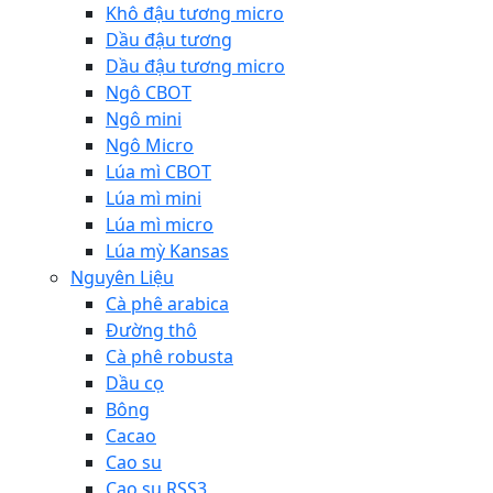
Khô đậu tương micro
Dầu đậu tương
Dầu đậu tương micro
Ngô CBOT
Ngô mini
Ngô Micro
Lúa mì CBOT
Lúa mì mini
Lúa mì micro
Lúa mỳ Kansas
Nguyên Liệu
Cà phê arabica
Đường thô
Cà phê robusta
Dầu cọ
Bông
Cacao
Cao su
Cao su RSS3