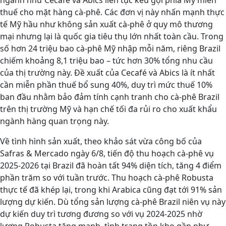
ngành như Cecafé và Abics liên tục kêu gọi phía Mỹ miễn
thuế cho mặt hàng cà-phê. Các đơn vị này nhấn mạnh thực
tế Mỹ hầu như không sản xuất cà-phê ở quy mô thương
mại nhưng lại là quốc gia tiêu thụ lớn nhất toàn cầu. Trong
số hơn 24 triệu bao cà-phê Mỹ nhập mỗi năm, riêng Brazil
chiếm khoảng 8,1 triệu bao – tức hơn 30% tổng nhu cầu
của thị trường này. Đề xuất của Cecafé và Abics là ít nhất
cần miễn phần thuế bổ sung 40%, duy trì mức thuế 10%
ban đầu nhằm bảo đảm tính cạnh tranh cho cà-phê Brazil
trên thị trường Mỹ và hạn chế tối đa rủi ro cho xuất khẩu
ngành hàng quan trọng này.
Về tình hình sản xuất, theo khảo sát vừa công bố của
Safras & Mercado ngày 6/8, tiến độ thu hoạch cà-phê vụ
2025-2026 tại Brazil đã hoàn tất 94% diện tích, tăng 4 điểm
phần trăm so với tuần trước. Thu hoạch cà-phê Robusta
thực tế đã khép lại, trong khi Arabica cũng đạt tới 91% sản
lượng dự kiến. Dù tổng sản lượng cà-phê Brazil niên vụ này
dự kiến duy trì tương đương so với vụ 2024-2025 nhờ